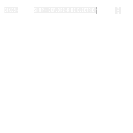
BIKES
STORIES
SHOP + EXPLORE
RIDE ELECTRIC