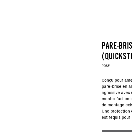
PARE-BRI
(QUICKST
PDSF
Conçu pour améli
pare-brise en a
agressive avec
monter facileme
de montage exis
Une protection 
est requis pour