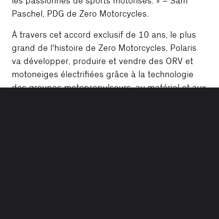
les passionnés de sports motorisés. » – Sam
Paschel, PDG de Zero Motorcycles.
À travers cet accord exclusif de 10 ans, le plus
grand de l'histoire de Zero Motorcycles, Polaris
va développer, produire et vendre des ORV et
motoneiges électrifiées grâce à la technologie
des groupes motopropulseurs, au matériel et aux
logiciels de Zero Motorcycles.