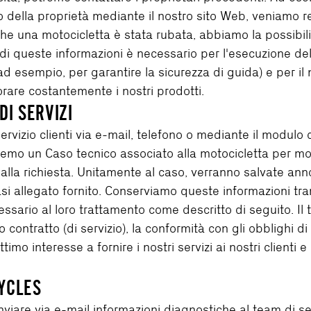
nto della proprietà mediante il nostro sito Web, veniamo 
e una motocicletta è stata rubata, abbiamo la possibilità
di queste informazioni è necessario per l'esecuzione del n
d esempio, per garantire la sicurezza di guida) e per il n
liorare costantemente i nostri prodotti.
DI SERVIZI
vizio clienti via e-mail, telefono o mediante il modulo di 
remo un Caso tecnico associato alla motocicletta per mon
alla richiesta. Unitamente al caso, verranno salvate anno
asi allegato fornito. Conserviamo queste informazioni tra
essario al loro trattamento come descritto di seguito. Il
 contratto (di servizio), la conformità con gli obblighi d
ttimo interesse a fornire i nostri servizi ai nostri clienti
YCLES
iare via e-mail informazioni diagnostiche al team di ser