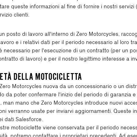
e queste informazioni al fine di fornire i nostri servizi (
izio clienti.
posto di lavoro all'interno di Zero Motorcycles, raccogli
oro e i relativi dati per il periodo necessario al loro t
è necessario per l'esecuzione di un contratto (per un pos
ntratto di lavoro) e per il nostro legittimo interesse a inv
IETÀ DELLA MOTOCICLETTA
ro Motorcycles nuova da un concessionario o un distribu
o da poter confermare l'inizio del periodo di garanzia e i
re, man mano che Zero Motorcycles introduce nuovi accesso
oni verranno usate per inviarvi aggiornamenti. Queste i
i dati Salesforce.
ostre motociclette viene conservata per il periodo nece
sità, potremo contattare i proprietari precedenti. Ad es