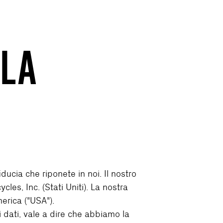
LLA
iducia che riponete in noi. Il nostro
es, Inc. (Stati Uniti). La nostra
erica ("USA").
ei dati, vale a dire che abbiamo la