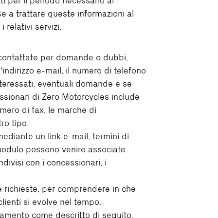
ti per il periodo necessario al
 a trattare queste informazioni al
 relativi servizi.
i contattate per domande o dubbi,
'indirizzo e-mail, il numero di telefono
e interessati, eventuali domande e se
essionari di Zero Motorcycles include
umero di fax, le marche di
tro tipo.
ediante un link e-mail, termini di
el modulo possono venire associate
divisi con i concessionari, i
e richieste, per comprendere in che
ienti si evolve nel tempo.
ttamento come descritto di seguito.