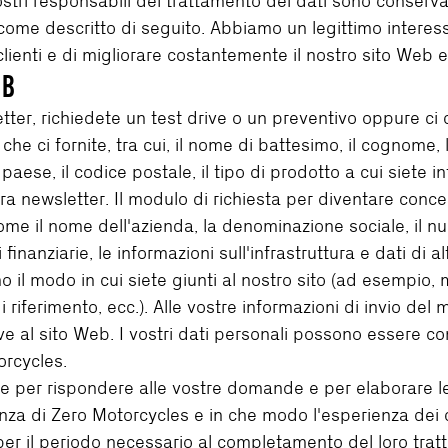
nostri responsabili del trattamento dei dati sono conserva
ome descritto di seguito. Abbiamo un legittimo interesse
i clienti e di migliorare costantemente il nostro sito Web e i
EB
etter, richiedete un test drive o un preventivo oppure c
he ci fornite, tra cui, il nome di battesimo, il cognome, l
e, il paese, il codice postale, il tipo di prodotto a cui siet
tra newsletter. Il modulo di richiesta per diventare conc
 come il nome dell'azienda, la denominazione sociale, il n
finanziarie, le informazioni sull'infrastruttura e dati di al
il modo in cui siete giunti al nostro sito (ad esempio, m
di riferimento, ecc.). Alle vostre informazioni di invio d
e al sito Web. I vostri dati personali possono essere con
orcycles.
te per rispondere alle vostre domande e per elaborare l
 di Zero Motorcycles e in che modo l'esperienza dei cl
per il periodo necessario al completamento del loro tra