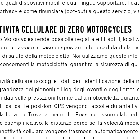
 quali dispositivi mobili e quali lingue supportare. I dati
la privacy e come rinunciare (opt-out) a questo servizio, 
TIVITÀ CELLULARE DI ZERO MOTORCYCLES
o Motorcycles rende possibile registrare i tragitti, locali
evere un avviso in caso di spostamento o caduta della mo
o di salute della motocicletta. Noi utilizziamo queste info
concernenti la motocicletta, garantire la sicurezza di gui
ità cellulare raccoglie i dati per l'identificazione della 
randezza dei pignoni) e i log degli eventi e degli errori
ri dati sulle prestazioni fornite dalla motocicletta duran
i ricarica. Le posizioni GPS vengono raccolte durante i via
lla funzione Trova la mia moto. Possono essere elaborati 
e esemplificativo, le distanze percorse, la velocità medi
connettività cellulare vengono trasmessi automaticament