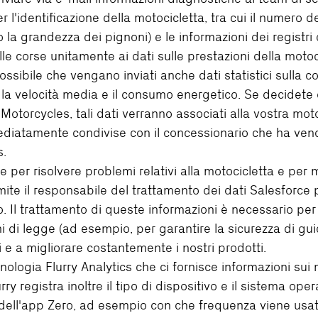
l'identificazione della motocicletta, tra cui il numero del
la grandezza dei pignoni) e le informazioni dei registri d
elle corse unitamente ai dati sulle prestazioni della motoc
ssibile che vengano inviati anche dati statistici sulla cors
 la velocità media e il consumo energetico. Se decidete d
Motorcycles, tali dati verranno associati alla vostra motoc
mediatamente condivise con il concessionario che ha ven
s.
 per risolvere problemi relativi alla motocicletta e per m
te il responsabile del trattamento dei dati Salesforce p
. Il trattamento di queste informazioni è necessario per 
hi di legge (ad esempio, per garantire la sicurezza di gui
enti e a migliorare costantemente i nostri prodotti.
ologia Flurry Analytics che ci fornisce informazioni sui m
ry registra inoltre il tipo di dispositivo e il sistema ope
o dell'app Zero, ad esempio con che frequenza viene usata