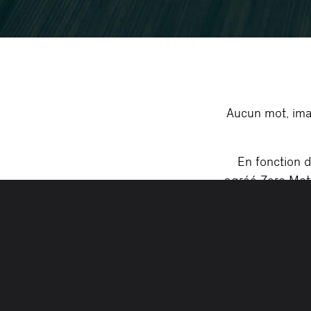
Aucun mot, ima
En fonction 
agréé Zero Moto
Permis mot