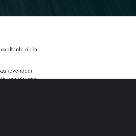
exaltante de la
 au revendeur
ntir une réponse
es fermées.