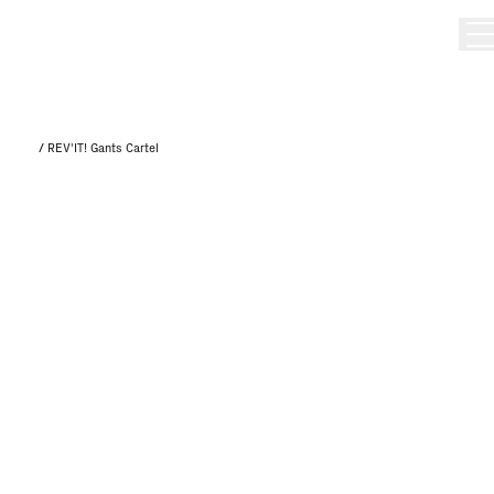
/
REV'IT! Gants Cartel