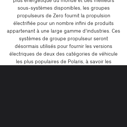
plus énergétique du monde et des meilleurs
sous-systèmes disponibles, les groupes
propulseurs de Zero fournit la propulsion
électrifiée pour un nombre infini de produits
appartenant à une large gamme d'industries. Ces
systèmes de groupe propulseur seront
désormais utilisés pour fournir les versions
électriques de deux des catégories de véhicule
les plus populaires de Polaris, à savoir les
véhicules hors route (ORV) et les motoneiges,
avec la sortie du premier véhicule du partenariat
Zero-Polaris prévue pour la fin 2021.
FICHE TECHNIQUE DU GROUPE PROPULSEUR