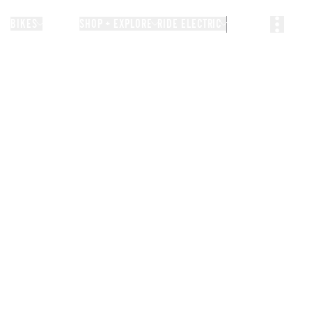
BIKES
STORIES
SHOP + EXPLORE
RIDE ELECTRIC