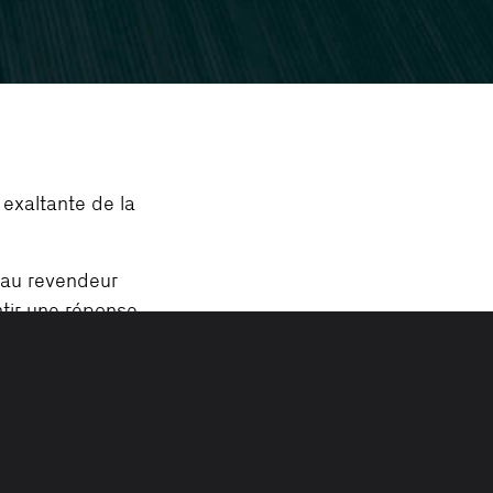
exaltante de la
 au revendeur
ntir une réponse
es fermées.