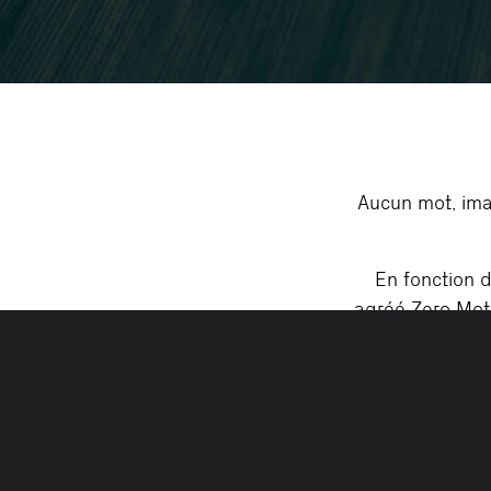
Aucun mot, ima
En fonction 
agréé Zero Moto
Permis mot