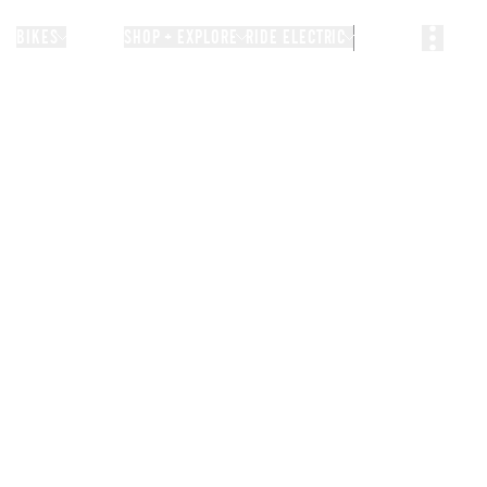
BIKES
STORIES
SHOP + EXPLORE
RIDE ELECTRIC