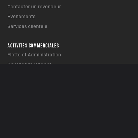
Contacter un revendeur
Évènements
Services clientèle
ACTIVITÉS COMMERCIALES
Flotte et Administration
Devenez revendeur
Powertrain Systems
ACHAT
Accessoires
Promotions
Subventions
Financement