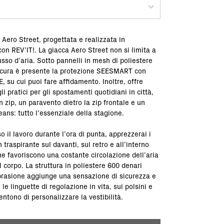
 Aero Street, progettata e realizzata in
on REV’IT!. La giacca Aero Street non si limita a
lusso d’aria. Sotto pannelli in mesh di poliestere
 cura è presente la protezione SEESMART con
E, su cui puoi fare affidamento. Inoltre, offre
i pratici per gli spostamenti quotidiani in città,
 zip, un paravento dietro la zip frontale e un
eans: tutto l’essenziale della stagione.
so il lavoro durante l’ora di punta, apprezzerai i
 traspirante sul davanti, sul retro e all’interno
he favoriscono una costante circolazione dell’aria
il corpo. La struttura in poliestere 600 denari
abrasione aggiunge una sensazione di sicurezza e
le linguette di regolazione in vita, sui polsini e
sentono di personalizzare la vestibilità.