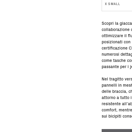
X SMALL
Scopri la giacca
collaborazione c
ottimizzare il f
posizionati con
certificazione C
numerosi dettagl
come tasche con
passante per i j
Nel tragitto ver
pannelli in mesh
delle braccia, c
attorno a tutto 
resistente all’
comfort, mentre 
sui bicipiti con