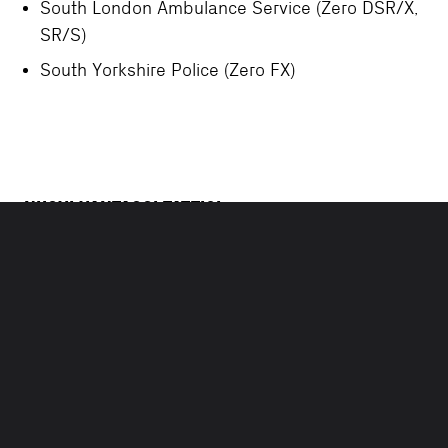
South London Ambulance Service (Zero DSR/X,
SR/S)
South Yorkshire Police (Zero FX)
NUOVI VANTAGGI TATTICI
Accelerazione istantanea silenziosa
Estremamente leggere per una migliore
manovrabilità
Guida senza cambio marce
Pattugliamenti silenziosi nelle folle
Possibilità di inseguimento in totale silenzio