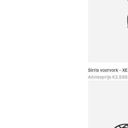
NULL
NULL
NULL
NULL
NULL
Sirris voorvork - XE
Adviesprijs
€2,595