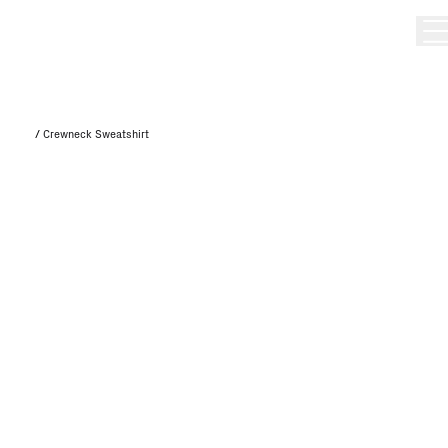
/
Crewneck Sweatshirt