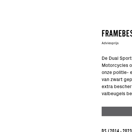
FRAMEBE
Adviesprijs
De Dual Sport
Motorcycles o
onze politie- 
van zwart gep
extra bescher
valbeugels b
DS
(2014 - 202