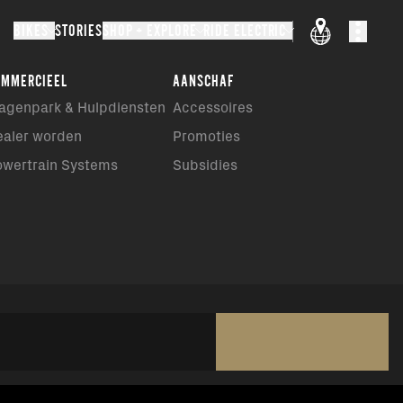
BIKES
STORIES
SHOP + EXPLORE
RIDE ELECTRIC
OMMERCIEEL
AANSCHAF
agenpark & Hulpdiensten
Accessoires
ealer worden
Promoties
owertrain Systems
Subsidies