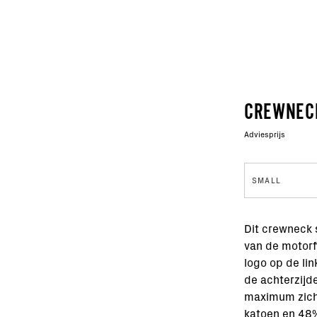
CREWNEC
Adviesprijs
SMALL
Dit crewneck s
van de motorf
logo op de li
de achterzijde
maximum zich
katoen en 48%