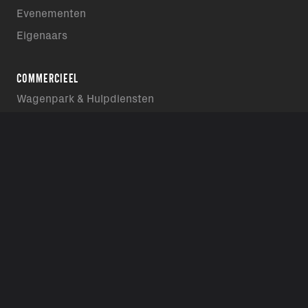
Evenementen
Eigenaars
COMMERCIEEL
Wagenpark & Hulpdiensten
Dealer worden
Powertrain Systems
AANSCHAF
Accessoires
Promoties
Motor op de zaak