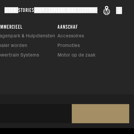
BIKES
STORIES
SHOP + EXPLORE
RIDE ELECTRIC
OMMERCIEEL
AANSCHAF
agenpark & Hulpdiensten
Accessoires
ealer worden
Promoties
owertrain Systems
Motor op de zaak