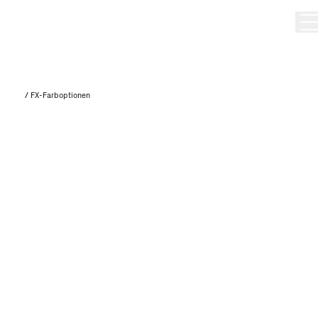
/
FX-Farboptionen