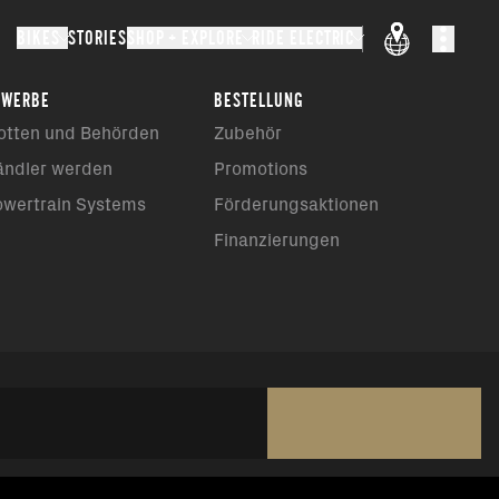
BIKES
STORIES
SHOP + EXPLORE
RIDE ELECTRIC
EWERBE
BESTELLUNG
otten und Behörden
Zubehör
ändler werden
Promotions
owertrain Systems
Förderungsaktionen
Finanzierungen