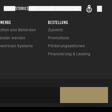
BIKES
STORIES
SHOP + EXPLORE
RIDE ELECTRIC
EWERBE
BESTELLUNG
otten und Behörden
Zubehör
ändler werden
Promotions
owertrain Systems
Förderungsaktionen
Finanzierung & Leasing