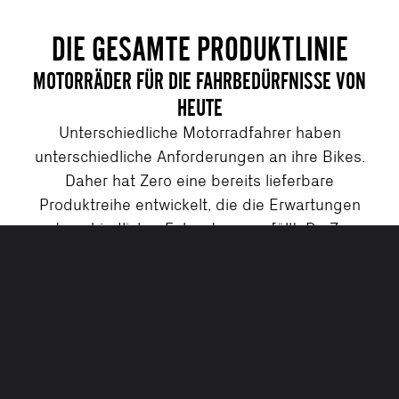
DIE GESAMTE PRODUKTLINIE
MOTORRÄDER FÜR DIE FAHRBEDÜRFNISSE VON
HEUTE
Unterschiedliche Motorradfahrer haben
unterschiedliche Anforderungen an ihre Bikes.
Daher hat Zero eine bereits lieferbare
Produktreihe entwickelt, die die Erwartungen
unterschiedlicher Fahrertypen erfüllt. Da Zero
sich stets durch intensive Forschung als
Innovationstreiber weiterentwickelt, wird das
Unternehmen auch in Zukunft regelmäßig neue
Motorräder herausbringen - dies gilt für alle
Produklinien, sowohl im Motocross- als auch im
Straßenbereich.