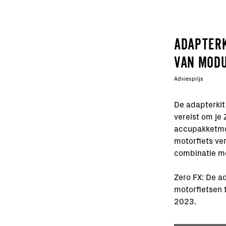
ADAPTERK
VAN MOD
Adviesprijs
De adapterkit
vereist om je
accupakketmod
motorfiets ver
combinatie me
Zero FX: De a
motorfietsen
2023.