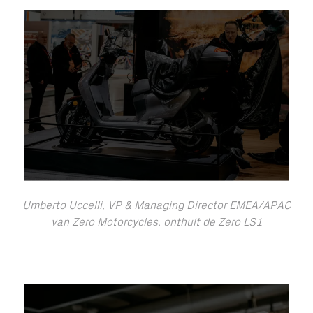
Umberto Uccelli, VP & Managing Director EMEA/APAC
van Zero Motorcycles, onthult de Zero LS1