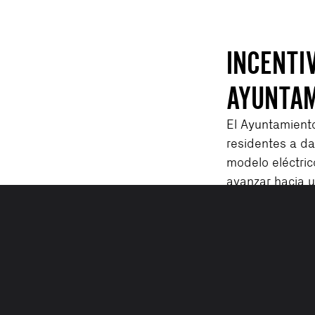
INCENTI
AYUNTAM
El Ayuntamient
residentes a da
modelo eléctric
avanzar hacia 
por un presupue
de marzo de 202
ciclomotores y 
Consulta la pág
las instruccion