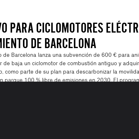
VO PARA CICLOMOTORES ELÉCTR
IENTO DE BARCELONA
o de Barcelona lanza una subvención de 600 € para ani
r de baja un ciclomotor de combustión antiguo y adquir
o, como parte de su plan para descarbonizar la movilid
un parque 100 % libre de emisiones en 2030. El progra
sto de varios millones de euros, estará vigente a parti
6 y tiene como objetivo impulsar la renovación de mil
reducir las emisiones locales.
ina oficial del Ayuntamiento de Barcelona para conocer 
es más actualizados antes de solicitar la ayuda.