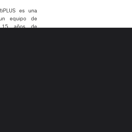
tiPLUS es una
un equipo de
 15 años de
e la automoción.
e centra en el
s de garantía
n de garantía
 de la garantía
 la calidad e
con el objetivo
ecer un mejor
os de garantía.
tán "vivas”, ya
 encargan de