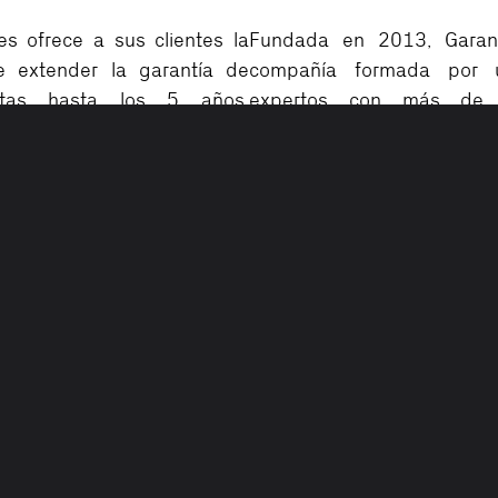
es ofrece a sus clientes la
Fundada en 2013, Garan
e extender la garantía de
compañía formada por 
etas hasta los 5 años,
expertos con más de
s 5 años de garantía de
experiencia en el sector d
atería (sin limitaciones de
Su actividad principal s
desarrollo de programa
mecánica, de extensió
o ofrece un Partner de Zero
fabricante y en la gestión
, GarantiPLUS. Podéis
legal de conformidad.
bre las condiciones en
la
 del GarantiPLUS
o
GarantiPLUS apuesta por
 en el concesionario más
innova de forma constante 
de avanzar y poder ofr
desarrollo de sus product
Sus garantías mecánicas es
que sus analistas se