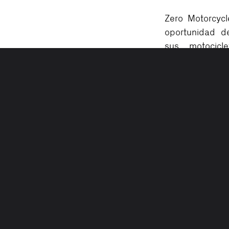
Zero Motorcycl
oportunidad d
sus motocicl
igualando lo
fábrica de la b
kilometraje).
Este servicio l
Motorcycles
preguntar so
página web
directamente
cercano.