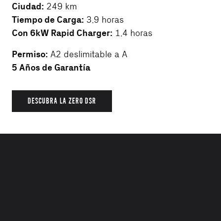
Ciudad:
249 km
Tiempo de Carga:
3,9 horas
Con 6kW Rapid Charger:
1,4 horas
Permiso:
A2 deslimitable a A
5 Años de Garantía
DESCUBRA LA ZERO DSR
EXPERIMENTA LA CONDUCCIÓN ELÉCTRICA
Realmente tienes que probarlo para
experimentar la emocionante potencia que cada